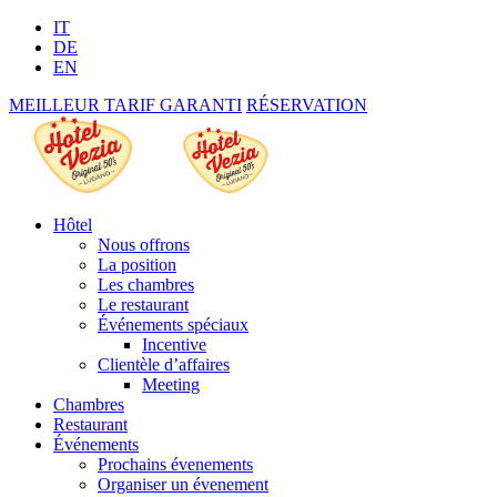
IT
DE
EN
MEILLEUR TARIF GARANTI
RÉSERVATION
Hôtel
Nous offrons
La position
Les chambres
Le restaurant
Événements spéciaux
Incentive
Clientèle d’affaires
Meeting
Chambres
Restaurant
Événements
Prochains évenements
Organiser un évenement