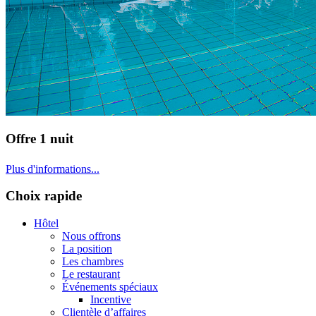
Offre 1 nuit
Plus d'informations...
Choix rapide
Hôtel
Nous offrons
La position
Les chambres
Le restaurant
Événements spéciaux
Incentive
Clientèle d’affaires